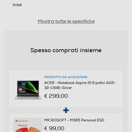
Intel
Generazione Intel
Mostra tutte le specifiche
Intel® Celeron®
Generazione AMD
Spesso comprati insieme
Tipo di processore
Intel Celeron
PRODOTTO DA ACQUISTARE
ACER - Notebook Aspire 15.6 pollici A115-
32-C64E-Silver
Nome Processore
€ 299,00
N4500
Piattaforma EVO
MICROSOFT - M365 Personal ESD
€ 99,00