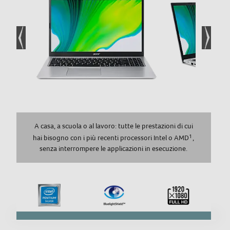
e-MMC
Capacità hard-disk-GB
128
Partizione di ripristino
Adattatore Grafico
A casa, a scuola o al lavoro: tutte le prestazioni di cui
1
hai bisogno con i più recenti processori Intel o AMD
,
Marca scheda grafica
senza interrompere le applicazioni in esecuzione.
Intel
Modello scheda grafica
UHD Graphics