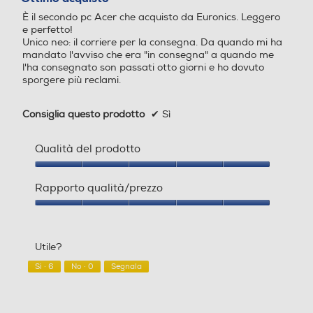
1,1
2
5
È il secondo pc Acer che acquisto da Euronics. Leggero
Audio
stelle.
e perfetto!
Velocità clock Turbo (Ghz)
Velocità clock Turbo (Ghz)
Unico neo: il corriere per la consegna. Da quando mi ha
Tipo altoparlanti
mandato l'avviso che era "in consegna" a quando me
l'ha consegnato son passati otto giorni e ho dovuto
2,8
Due altoparlanti stereo integrati
sporgere più reclami.
Cache di secondo livello-M
Cache di secondo livello-M
Connettività
B
B
Consiglia questo prodotto
✔
Sì
Modem
4
Qualità del prodotto
Qualità
Marca Chipset
Marca Chipset
del
Rapporto qualità/prezzo
Sempre connesso
Modulo G - UMTS
prodotto,
Intel
Mediatek
5
Rapporto
su
qualità/prezzo,
Una serie completa di opzioni di connettività per
5
5
Tipo Chipset
Tipo Chipset
ricevere facilmente gli ultimi aggiornamenti. Il Wi-Fi 5
Utile?
su
(802.11ac) offre un accesso rapido a Internet. Per le
Formato Slot SIM
5
Sì ·
6
No ·
0
Segnala
funzioni avanzate delle videochiamate, questo
Integrato
Integrato
notebook include webcam e microfoni.
Senza slot SIM
Cache di terzo livello-MB
Cache di terzo livello-MB