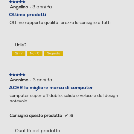
Ethernet
★★★★★
★★★★★
·
3 anni fa
Angelino
5
su
Ottimo prodotti
5
Ottimo rapporto qualità-prezzo lo consiglio a tutti
Tipo di RAM
Tipo di RAM
stelle.
Tipo Ethernet
DDR4
DDR4
10/100/1000
Utile?
Wireless
Capacità RAM in GB
Capacità RAM in GB
Sì ·
7
No ·
0
Segnala
4
8
Protocollo Wi-fi
★★★★★
★★★★★
Espandibilità RAM
Espandibilità RAM
·
3 anni fa
Anonimo
5
su
802.11a/b/g/n/ac
ACER la migliore marca di computer
8
8
5
computer super affidabile, solido e veloce e dal design
stelle.
Bluetooth
notevole
Slot OPTANE
Slot OPTANE
Bluetooth 5.0
Consiglia questo prodotto
✔
Sì
Connessione ad infrarossi
Hard disk installato
Hard disk installato
Qualità del prodotto