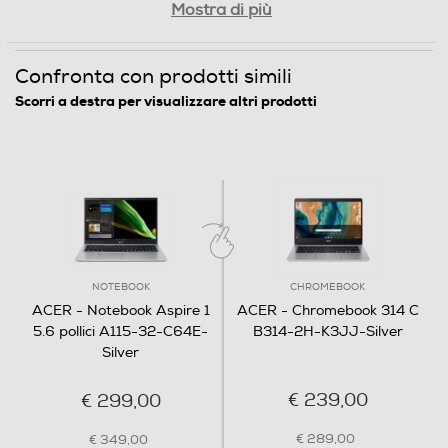
Display
Mostra di più
Potenza e produttività
Tipo di monitor
Confronta con prodotti simili
Per migliorare le prestazioni Aspire 1 è dotato dei più
LCD
®
1
recenti processori Intel
o AMD
e di una memoria
Scorri a destra per visualizzare altri prodotti
1
fino a 16 GB
per completare con velocità tutte le
Tecnologia schermo
2
attività della giornata
. Lavora, gioca o rilassati con
la massima produttività.
Con tecnologia TN
Dimensione schermo (pollici)
15,6
Display antiriflesso
NOTEBOOK
CHROMEBOOK
ACER - Notebook Aspire 1
ACER - Chromebook 314 C
5.6 pollici A115-32-C64E-
B314-2H-K3JJ-Silver
Silver
Ris. orizzontale-pixel
€ 239,00
€ 299,00
1920
€ 289,00
€ 349,00