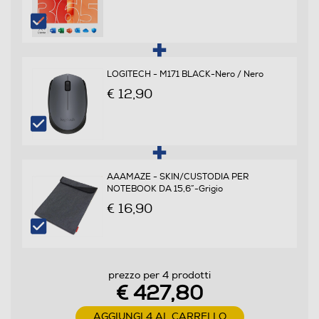
Velocità del processore in GHz
1,1
Velocità clock Turbo (Ghz)
LOGITECH - M171 BLACK-Nero / Nero
€ 12,90
2,8
Cache di secondo livello-MB
4
AAAMAZE - SKIN/CUSTODIA PER
Marca Chipset
NOTEBOOK DA 15,6”-Grigio
€ 16,90
Intel
Tipo Chipset
prezzo per 4 prodotti
Integrato
€ 427,80
AGGIUNGI 4 AL CARRELLO
Memoria RAM