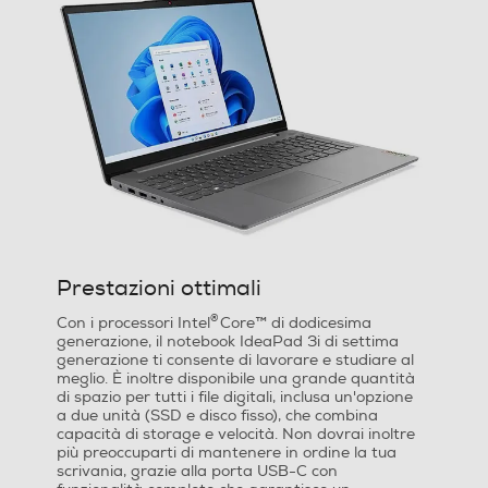
512
Partizione di ripristino
Adattatore Grafico
Marca scheda grafica
Intel
Prestazioni ottimali
Modello scheda grafica
®
Con i processori Intel
Core™ di dodicesima
Intel UHD Graphics
generazione, il notebook IdeaPad 3i di settima
generazione ti consente di lavorare e studiare al
meglio. È inoltre disponibile una grande quantità
Display
di spazio per tutti i file digitali, inclusa un'opzione
a due unità (SSD e disco fisso), che combina
capacità di storage e velocità. Non dovrai inoltre
Tipo di monitor
più preoccuparti di mantenere in ordine la tua
scrivania, grazie alla porta USB-C con
LCD