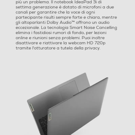
più un problema. Il notebook IdeaPad 3i di
settima generazione è dotato di microfoni a due
canali per garantire che la voce di ogni
16:9
partecipante risulti sempre forte e chiara, mentre
gli altoparlanti Dolby Audio™ offrono un audio
Risoluzione HD
eccezionale. La tecnologia Smart Noise Cancelling
elimina i fastidiosi rumori di fondo, per lezioni
Full HD
online e riunioni senza problemi. Puoi inoltre
disattivare e riattivare la webcam HD 720p
tramite l'otturatore a tutela della privacy.
Risoluzione
Touchscreen
Compatibilità 3D
Unità ottica