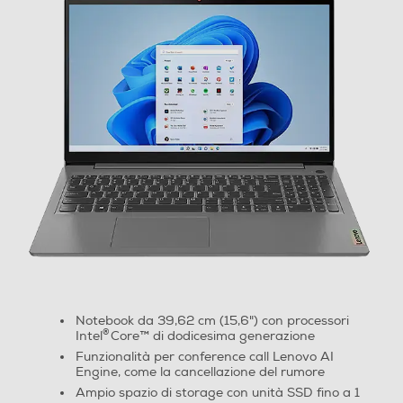
Velocità clock Turbo (Ghz)
4,4
Cache di terzo livello-MB
10
Marca Chipset
Intel
Tipo Chipset
Intel SoC
Notebook da 39,62 cm (15,6") con processori
Memoria RAM
®
Intel
Core™ di dodicesima generazione
Tipo di RAM
Funzionalità per conference call Lenovo AI
Engine, come la cancellazione del rumore
Ampio spazio di storage con unità SSD fino a 1
DDR4