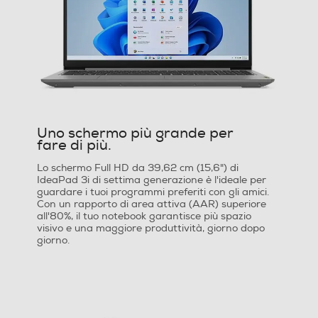
Tipo altoparlanti
1,5
Connettività
Modem
Uno schermo più grande per
fare di più.
Modulo G - UMTS
Lo schermo Full HD da 39,62 cm (15,6") di
IdeaPad 3i di settima generazione è l'ideale per
guardare i tuoi programmi preferiti con gli amici.
Con un rapporto di area attiva (AAR) superiore
all'80%, il tuo notebook garantisce più spazio
Formato Slot SIM
visivo e una maggiore produttività, giorno dopo
giorno.
Senza slot SIM
Ethernet