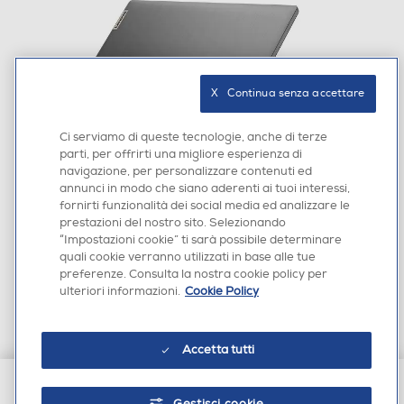
Wireless
X   Continua senza accettare
Protocollo Wi-fi
Ci serviamo di queste tecnologie, anche di terze
802.11 ax
parti, per offrirti una migliore esperienza di
navigazione, per personalizzare contenuti ed
Tipo Wi-Fi
annunci in modo che siano aderenti ai tuoi interessi,
fornirti funzionalità dei social media ed analizzare le
Wi-Fi 6 (802.11ax)
prestazioni del nostro sito. Selezionando
La priorità sei tu
“Impostazioni cookie” ti sarà possibile determinare
Bluetooth
quali cookie verranno utilizzati in base alle tue
Mantieni l'attenzione e la concentrazione con
preferenze. Consulta la nostra cookie policy per
Lenovo Aware, il software che ti fornisce soluzioni
Bluetooth 5.1
ulteriori informazioni.
Cookie Policy
di assistenza sanitaria per aiutarti a utilizzare al
meglio il notebook IdeaPad 3i di settima
Connessione ad infrarossi
generazione. E con Lenovo Eye Care, puoi ridurre
le emissioni di luce blu dello schermo e il
Accetta tutti
conseguente rischio di affaticamento degli occhi.