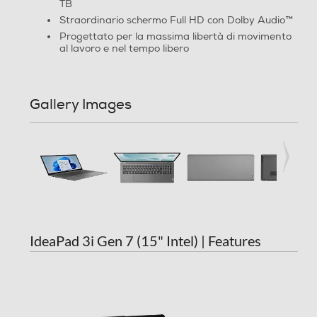
TB
Straordinario schermo Full HD con Dolby Audio™
Capacità RAM in GB
Progettato per la massima libertà di movimento
al lavoro e nel tempo libero
8
Espandibilità RAM
Gallery Images
16
Slot OPTANE
Hard disk
Hard disk installato
IdeaPad 3i Gen 7 (15" Intel) | Features
SSD
Capacita' SSD-GB