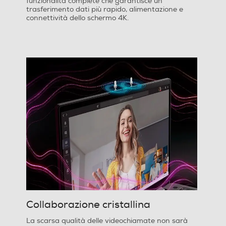
funzionalità complete che garantisce un
trasferimento dati più rapido, alimentazione e
connettività dello schermo 4K.
Tecnologia schermo
Con tecnologia TN
Dimensione schermo (pollici)
15,6
Display antiriflesso
Ris. orizzontale-pixel
1920
Ris. verticale-pixel
Collaborazione cristallina
1080
La scarsa qualità delle videochiamate non sarà
Rapporto formato