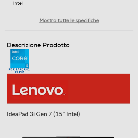
Intel
Generazione Intel
Mostra tutte le specifiche
Processore Intel® Core™ i3-12xxx
Generazione AMD
Descrizione Prodotto
Tipo di processore
Intel Core i3
Nome Processore
i3-1215U
IdeaPad 3i Gen 7 (15" Intel)
Piattaforma EVO