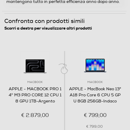
mantengono tutto in perfetta efficienza anno dopo anno.
1964
Risoluzione
Confronta con prodotti simili
4 K
Scorri a destra per visualizzare altri prodotti
Touchscreen
Compatibilità 3D
MACBOOK
MACBOOK
APPLE - MACBOOK PRO 1
APPLE - MacBook Neo 13"
Unità ottica
4'' M3 PRO CORE 12 CPU 1
A18 Pro Core 6 CPU 5 GP
8 GPU 1TB-Argento
U 8GB 256GB-Indaco
Unità Ottica
€ 2.879,00
€ 799,00
€ 799,00