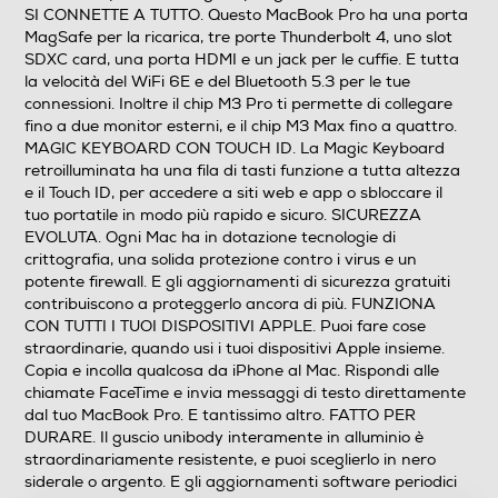
Tipo di monitor
SI CONNETTE A TUTTO. Questo MacBook Pro ha una porta
MagSafe per la ricarica, tre porte Thunderbolt 4, uno slot
Monitor LED
SDXC card, una porta HDMI e un jack per le cuffie. E tutta
la velocità del WiFi 6E e del Bluetooth 5.3 per le tue
Tecnologia schermo
connessioni. Inoltre il chip M3 Pro ti permette di collegare
fino a due monitor esterni, e il chip M3 Max fino a quattro.
MAGIC KEYBOARD CON TOUCH ID. La Magic Keyboard
retroilluminata ha una fila di tasti funzione a tutta altezza
Dimensione schermo (pollici)
e il Touch ID, per accedere a siti web e app o sbloccare il
tuo portatile in modo più rapido e sicuro. SICUREZZA
EVOLUTA. Ogni Mac ha in dotazione tecnologie di
14,2
crittografia, una solida protezione contro i virus e un
potente firewall. E gli aggiornamenti di sicurezza gratuiti
Display antiriflesso
contribuiscono a proteggerlo ancora di più. FUNZIONA
CON TUTTI I TUOI DISPOSITIVI APPLE. Puoi fare cose
straordinarie, quando usi i tuoi dispositivi Apple insieme.
Copia e incolla qualcosa da iPhone al Mac. Rispondi alle
Ris. orizzontale-pixel
chiamate FaceTime e invia messaggi di testo direttamente
dal tuo MacBook Pro. E tantissimo altro. FATTO PER
3024
DURARE. Il guscio unibody interamente in alluminio è
straordinariamente resistente, e puoi sceglierlo in nero
Ris. verticale-pixel
siderale o argento. E gli aggiornamenti software periodici