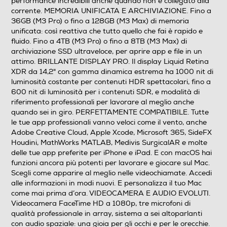
performance incredibili anche quando non è collegato alla
Slot OPTANE
corrente. MEMORIA UNIFICATA E ARCHIVIAZIONE. Fino a
36GB (M3 Pro) o fino a 128GB (M3 Max) di memoria
unificata: così reattiva che tutto quello che fai è rapido e
fluido. Fino a 4TB (M3 Pro) o fino a 8TB (M3 Max) di
archiviazione SSD ultraveloce, per aprire app e file in un
Hard disk
attimo. BRILLANTE DISPLAY PRO. Il display Liquid Retina
XDR da 14,2" con gamma dinamica estrema ha 1000 nit di
Hard disk installato
luminosità costante per contenuti HDR spettacolari, fino a
600 nit di luminosità per i contenuti SDR, e modalità di
SSD
riferimento professionali per lavorare al meglio anche
quando sei in giro. PERFETTAMENTE COMPATIBILE. Tutte
Capacita' SSD-GB
le tue app professionali vanno veloci come il vento, anche
Adobe Creative Cloud, Apple Xcode, Microsoft 365, SideFX
1000
Houdini, MathWorks MATLAB, Medivis SurgicalAR e molte
delle tue app preferite per iPhone e iPad. E con macOS hai
Partizione di ripristino
funzioni ancora più potenti per lavorare e giocare sul Mac.
Scegli come apparire al meglio nelle videochiamate. Accedi
alle informazioni in modi nuovi. E personalizza il tuo Mac
come mai prima d’ora. VIDEOCAMERA E AUDIO EVOLUTI.
Videocamera FaceTime HD a 1080p, tre microfoni di
Display
qualità professionale in array, sistema a sei altoparlanti
con audio spaziale: una gioia per gli occhi e per le orecchie.