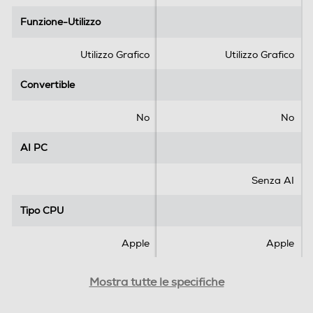
l
l
l
l
Funzione-Utilizzo
Funzione-Utilizzo
Modem
e
e
.
.
Utilizzo Grafico
Utilizzo Grafico
1
r
Modulo G - UMTS
Convertible
Convertible
e
c
No
No
e
n
Formato Slot SIM
AI PC
AI PC
s
i
Senza slot SIM
Senza AI
o
n
Ethernet
Tipo CPU
Tipo CPU
e
Apple
Apple
Wireless
Generazione AMD
Generazione AMD
Mostra tutte le specifiche