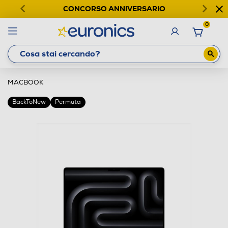
CONCORSO ANNIVERSARIO
0
MACBOOK
BackToNew
Permuta