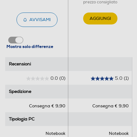
Multimedia
prezzo consigliato
Videocamera incorporata
AGGIUNGI
AVVISAMI
Microfono integrato
Mostra solo differenze
Altre specifiche fotocamera/e
Recensioni
Recensioni
Full HD
0.0
(0)
5.0
(1)
0
5
.
.
Spedizione
Spedizione
Audio
0
0
s
s
Tipo altoparlanti
Consegna € 9,90
Consegna € 9,90
u
u
5
5
6
Tipologia PC
Tipologia PC
s
s
t
t
e
e
Notebook
Notebook
Connettività