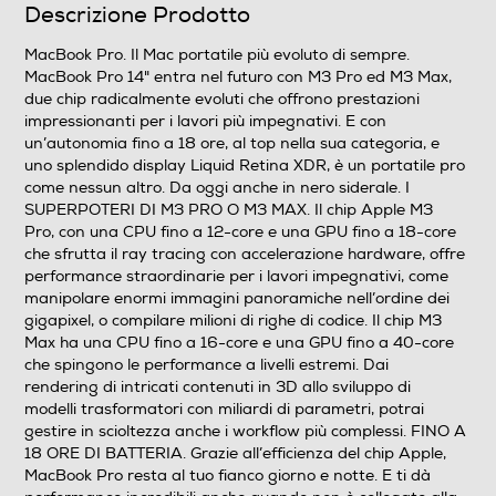
Nome Processore
Descrizione Prodotto
M3 Pro
MacBook Pro. Il Mac portatile più evoluto di sempre.
MacBook Pro 14" entra nel futuro con M3 Pro ed M3 Max,
Piattaforma EVO
due chip radicalmente evoluti che offrono prestazioni
impressionanti per i lavori più impegnativi. E con
un’autonomia fino a 18 ore, al top nella sua categoria, e
uno splendido display Liquid Retina XDR, è un portatile pro
come nessun altro. Da oggi anche in nero siderale. I
Memoria RAM
SUPERPOTERI DI M3 PRO O M3 MAX. Il chip Apple M3
Pro, con una CPU fino a 12-core e una GPU fino a 18-core
Tipo di RAM
che sfrutta il ray tracing con accelerazione hardware, offre
performance straordinarie per i lavori impegnativi, come
DDR5
manipolare enormi immagini panoramiche nell’ordine dei
gigapixel, o compilare milioni di righe di codice. Il chip M3
Capacità RAM in GB
Max ha una CPU fino a 16-core e una GPU fino a 40-core
che spingono le performance a livelli estremi. Dai
18
rendering di intricati contenuti in 3D allo sviluppo di
modelli trasformatori con miliardi di parametri, potrai
Espandibilità RAM
gestire in scioltezza anche i workflow più complessi. FINO A
18 ORE DI BATTERIA. Grazie all’efficienza del chip Apple,
36
MacBook Pro resta al tuo fianco giorno e notte. E ti dà