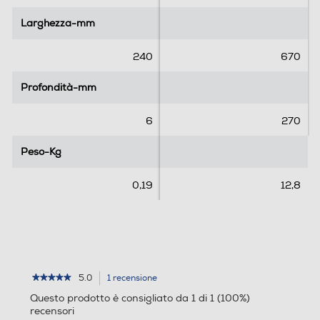
l
l
l
l
Larghezza-mm
Larghezza-mm
e
e
.
.
240
670
1
3
r
r
Profondità-mm
Profondità-mm
e
e
c
c
6
270
e
e
n
n
Peso-Kg
Peso-Kg
s
s
i
i
0,19
12,8
o
o
n
n
e
i
5.0
1 recensione
L'azione
★★★★★
★★★★★
5
porterà
Questo prodotto è consigliato da 1 di 1 (100%)
su
alla
recensori
5
pagina