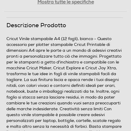
Mostra tutte le specifiche
0,19
Descrizione Prodotto
Informazioni sulla sicurezza del prodotto
Clicca qui
Cricut Vinile stampabile A4 (12 fogli), bianco - Questo
accessorio per plotter stampabile Cricut Printable di
dimensioni A4 apre le porte a un mondo di adesivi creativi
pronti a personalizzare tutto ciò che immagini. Progettato
per le stampanti a getto d'inchiostro e compatibile con le
macchine Cricut Maker, Cricut Explore e Cricut Joy Xtra,
trasforma le tue idee in fogli di vinile stampabili facili da
tagliare. La sua finitura liscia e opaca rende i tuoi disegni
nitidi, con colori vivaci e contorni definiti ideali per orari,
notebook, buste o imballaggi realizzati da te. Inoltre, ogni
foglio si stacca senza lasciare residui, in modo da poter
cambiare le tue creazioni quando vuoi senza preoccuparti
delle marche indesiderate. Creatività senza limiti Con
questo vinile stampabile è possibile creare adesivi
personalizzati per laptop, bottiglie, cartelle, scatole regalo
e molto altro senza la necessità di forbici. Basta stampare