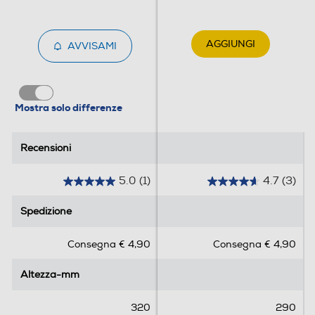
AGGIUNGI
AVVISAMI
Mostra solo differenze
Recensioni
Recensioni
5.0
(1)
4.7
(3)
5
4
.
.
Spedizione
Spedizione
0
7
s
s
Consegna € 4,90
Consegna € 4,90
u
u
5
5
Altezza-mm
Altezza-mm
s
s
t
t
e
e
320
290