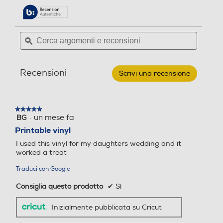
stelle.
delle
Leggi
recensioni.
recensioni
per
Cerca
Cerca
CRICUT
argomenti
ϙ
argoment
-
Vinile
e
e
stampabile
recensioni
recensio
A4
Recensioni
(12
Scrivi una recensione
.
fogli)-
Questa
Bianco
azione
aprirà
★★★★★
★★★★★
una
·
un mese fa
BG
5
finestra
su
Printable vinyl
modale.
5
I used this vinyl for my daughters wedding and it
stelle.
worked a treat
Traduci con Google
Consiglia questo prodotto
✔
Sì
Inizialmente pubblicata su Cricut