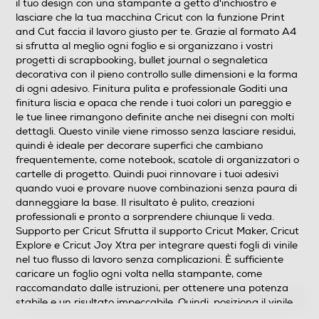
il tuo design con una stampante a getto d'inchiostro e
lasciare che la tua macchina Cricut con la funzione Print
and Cut faccia il lavoro giusto per te. Grazie al formato A4
si sfrutta al meglio ogni foglio e si organizzano i vostri
progetti di scrapbooking, bullet journal o segnaletica
decorativa con il pieno controllo sulle dimensioni e la forma
di ogni adesivo. Finitura pulita e professionale Goditi una
finitura liscia e opaca che rende i tuoi colori un pareggio e
le tue linee rimangono definite anche nei disegni con molti
dettagli. Questo vinile viene rimosso senza lasciare residui,
quindi è ideale per decorare superfici che cambiano
frequentemente, come notebook, scatole di organizzatori o
cartelle di progetto. Quindi puoi rinnovare i tuoi adesivi
quando vuoi e provare nuove combinazioni senza paura di
danneggiare la base. Il risultato è pulito, creazioni
professionali e pronto a sorprendere chiunque li veda.
Supporto per Cricut Sfrutta il supporto Cricut Maker, Cricut
Explore e Cricut Joy Xtra per integrare questi fogli di vinile
nel tuo flusso di lavoro senza complicazioni. È sufficiente
caricare un foglio ogni volta nella stampante, come
raccomandato dalle istruzioni, per ottenere una potenza
stabile e un risultato impeccabile. Quindi, posiziona il vinile
sul tuo tappetino di taglio e lascia che la macchina rifili ogni