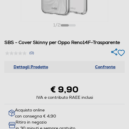
1
/
2
SBS - Cover Skinny per Oppo Reno14F-Trasparente
(0)
Dettagli Prodotto
Confronta
€ 9,90
IVA e contributo RAEE inclusi
Acquisto online
con consegna € 4,90
Ritiro in negozio
in 30 minuti e sempre gratuito