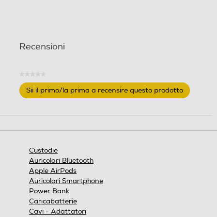
l
l
e
e
.
.
Recensioni
★★★★★
Nessuna
Sii il primo/la prima a recensire questo prodotto
valutazione
.
Questa
azione
aprirà
una
finestra
Custodie
modale.
Auricolari Bluetooth
Apple AirPods
Auricolari Smartphone
Power Bank
Caricabatterie
Cavi - Adattatori