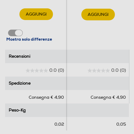
AGGIUNGI
AGGIUNGI
Mostra solo differenze
Recensioni
Recensioni
0.0
(0)
0.0
(0)
0
0
.
.
Spedizione
Spedizione
0
0
s
s
Consegna € 4,90
Consegna € 4,90
u
u
5
5
Peso-Kg
Peso-Kg
s
s
t
t
e
e
0,02
0,05
l
l