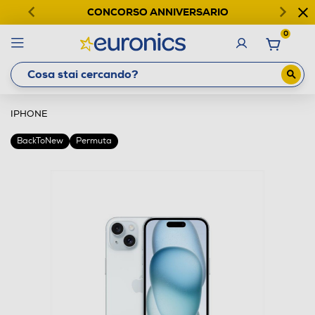
CONCORSO ANNIVERSARIO
0
IPHONE
BackToNew
Permuta