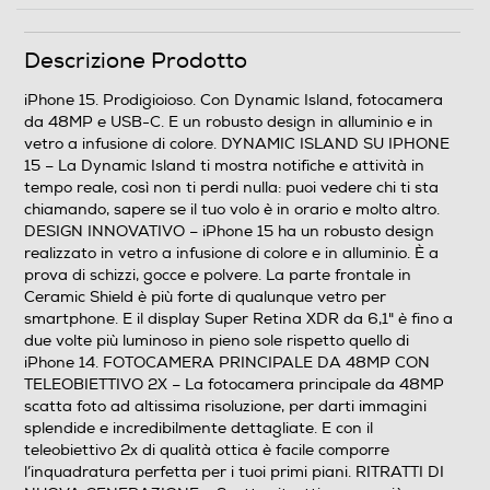
Tipo di offerta
Descrizione Prodotto
Senza SIM
iPhone 15. Prodigioioso. Con Dynamic Island, fotocamera
SIM
da 48MP e USB-C. E un robusto design in alluminio e in
vetro a infusione di colore. DYNAMIC ISLAND SU IPHONE
Dual SIM
15 – La Dynamic Island ti mostra notifiche e attività in
tempo reale, così non ti perdi nulla: puoi vedere chi ti sta
Formato Slot SIM
chiamando, sapere se il tuo volo è in orario e molto altro.
DESIGN INNOVATIVO – iPhone 15 ha un robusto design
eSIM
realizzato in vetro a infusione di colore e in alluminio. È a
prova di schizzi, gocce e polvere. La parte frontale in
Format
Ceramic Shield è più forte di qualunque vetro per
smartphone. E il display Super Retina XDR da 6,1" è fino a
Bar phone
due volte più luminoso in pieno sole rispetto quello di
iPhone 14. FOTOCAMERA PRINCIPALE DA 48MP CON
Banda
TELEOBIETTIVO 2X – La fotocamera principale da 48MP
scatta foto ad altissima risoluzione, per darti immagini
Penta Band
splendide e incredibilmente dettagliate. E con il
teleobiettivo 2x di qualità ottica è facile comporre
Specifiche frequenza
l’inquadratura perfetta per i tuoi primi piani. RITRATTI DI