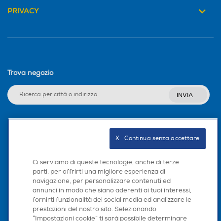
Fotocamera digitale
Fotocamera digitale
PRIVACY
Videochiamata
MegaPixel totali
MegaPixel totali
Navigazione
Trova negozio
48
48
GPS
INVIA
Altre specifiche fotocamer
Altre specifiche fotocamer
a/e
a/e
A-GPS
Seguici sui social
Sistema evoluto a doppia f
Sì
X   Continua senza accettare
otocamera: principale (gra
A-GPS
ndangolo) da 48MP, ultrag
Ci serviamo di queste tecnologie, anche di terze
randangolo Foto ad altissi
Alimentazione
parti, per offrirti una migliore esperienza di
ma risoluzione (24MP e 48
navigazione, per personalizzare contenuti ed
Scarica la nostra app
MP) Ritratti di nuova gener
annunci in modo che siano aderenti ai tuoi interessi,
Tipo di batteria
azione con Controllo profon
fornirti funzionalità dei social media ed analizzare le
dit e Modifica messa a fuoc
prestazioni del nostro sito. Selezionando
Lithium-Ion (Li-Ion)
o
“Impostazioni cookie” ti sarà possibile determinare