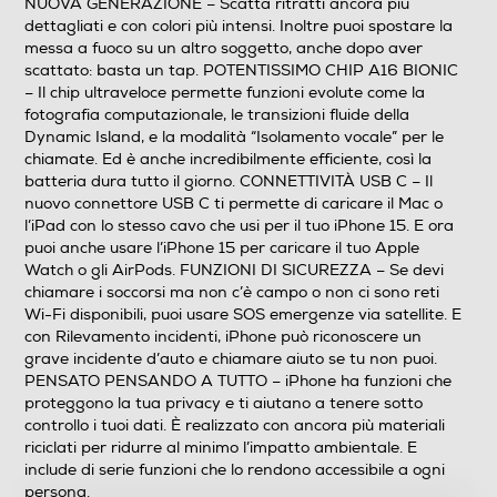
NUOVA GENERAZIONE – Scatta ritratti ancora più
850,900,1700,1900,2100
dettagliati e con colori più intensi. Inoltre puoi spostare la
messa a fuoco su un altro soggetto, anche dopo aver
scattato: basta un tap. POTENTISSIMO CHIP A16 BIONIC
Sistema Operativo - Processore
– Il chip ultraveloce permette funzioni evolute come la
fotografia computazionale, le transizioni fluide della
Sistema operativo
Dynamic Island, e la modalità “Isolamento vocale” per le
chiamate. Ed è anche incredibilmente efficiente, così la
iOS
batteria dura tutto il giorno. CONNETTIVITÀ USB C – Il
nuovo connettore USB C ti permette di caricare il Mac o
Versione sistema operativo
l’iPad con lo stesso cavo che usi per il tuo iPhone 15. E ora
puoi anche usare l’iPhone 15 per caricare il tuo Apple
17
Watch o gli AirPods. FUNZIONI DI SICUREZZA – Se devi
chiamare i soccorsi ma non c’è campo o non ci sono reti
Core processore
Wi-Fi disponibili, puoi usare SOS emergenze via satellite. E
con Rilevamento incidenti, iPhone può riconoscere un
Esa Core
grave incidente d’auto e chiamare aiuto se tu non puoi.
PENSATO PENSANDO A TUTTO – iPhone ha funzioni che
Descrizione processore
proteggono la tua privacy e ti aiutano a tenere sotto
controllo i tuoi dati. È realizzato con ancora più materiali
Chip A16 Bionic CPU 6core GPU 5core Neural Engine
riciclati per ridurre al minimo l’impatto ambientale. E
16core
include di serie funzioni che lo rendono accessibile a ogni
persona.