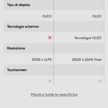
l
l
Tipo di display
Tipo di display
Email Client
e
e
.
.
OLED
OLED
Tecnologia schermo
Tecnologia schermo
Connessioni
Tecnologia OLED
Bluetooth
Risoluzione
Bluetooth 5.3
Risoluzione
Tecnologia NFC
2556 x 1179
2622 x 1206 Pixel
Touchscreen
Touchscreen
Porta USB
Tipo di offerta
Tipo di offerta
Mostra tutte le specifiche
Tipo USB
Senza SIM
Senza SIM