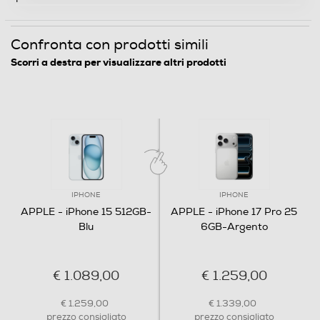
Fotocamera
Confronta con prodotti simili
Fotocamera digitale
Scorri a destra per visualizzare altri prodotti
MegaPixel totali
48
Altre specifiche fotocamera/e
Sistema evoluto a doppia fotocamera: principale
IPHONE
IPHONE
(grandangolo) da 48MP, ultragrandangolo Foto ad
APPLE - iPhone 15 512GB-
APPLE - iPhone 17 Pro 25
altissima risoluzione (24MP e 48MP) Ritratti di nuova
Blu
6GB-Argento
generazione con Controllo profondit e Modifica messa a
fuoco
€ 1.089,00
€ 1.259,00
Zoom fotocamera
€ 1.259,00
€ 1.339,00
5x 1x 2x
prezzo consigliato
prezzo consigliato