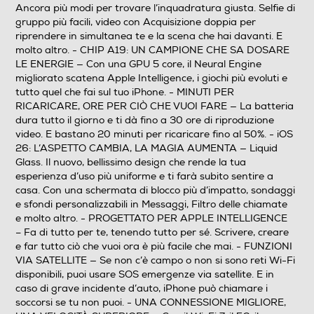
Specifiche frequenza
Ancora più modi per trovare l’inquadratura giusta. Selfie di
gruppo più facili, video con Acquisizione doppia per
850,900,1700,1900,2100 MHz
riprendere in simultanea te e la scena che hai davanti. E
molto altro. - CHIP A19: UN CAMPIONE CHE SA DOSARE
LE ENERGIE — Con una GPU 5 core, il Neural Engine
Sistema Operativo - Processore
migliorato scatena Apple Intelligence, i giochi più evoluti e
tutto quel che fai sul tuo iPhone. - MINUTI PER
Sistema operativo
RICARICARE, ORE PER CIÒ CHE VUOI FARE — La batteria
dura tutto il giorno e ti dà fino a 30 ore di riproduzione
iOS
video. E bastano 20 minuti per ricaricare fino al 50%. - iOS
26: L’ASPETTO CAMBIA, LA MAGIA AUMENTA — Liquid
Versione sistema operativo
Glass. Il nuovo, bellissimo design che rende la tua
esperienza d’uso più uniforme e ti farà subito sentire a
iOS 26
casa. Con una schermata di blocco più d’impatto, sondaggi
e sfondi personalizzabili in Messaggi, Filtro delle chiamate
Core processore
e molto altro. - PROGETTATO PER APPLE INTELLIGENCE
– Fa di tutto per te, tenendo tutto per sé. Scrivere, creare
Esa Core
e far tutto ciò che vuoi ora è più facile che mai. - FUNZIONI
VIA SATELLITE — Se non c’è campo o non si sono reti Wi-Fi
Descrizione processore
disponibili, puoi usare SOS emergenze via satellite. E in
caso di grave incidente d’auto, iPhone può chiamare i
16
soccorsi se tu non puoi. - UNA CONNESSIONE MIGLIORE,