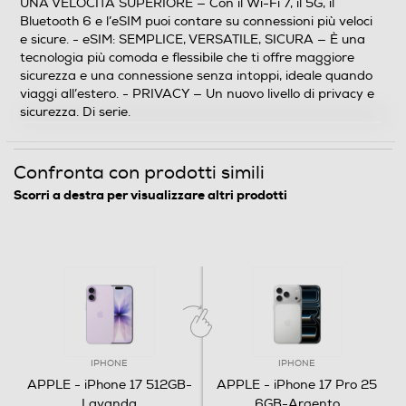
UNA VELOCITÀ SUPERIORE — Con il Wi-Fi 7, il 5G, il
Bluetooth 6 e l’eSIM puoi contare su connessioni più veloci
Fotocamera
e sicure. - eSIM: SEMPLICE, VERSATILE, SICURA — È una
tecnologia più comoda e flessibile che ti offre maggiore
Fotocamera digitale
sicurezza e una connessione senza intoppi, ideale quando
viaggi all’estero. - PRIVACY — Un nuovo livello di privacy e
sicurezza. Di serie.
MegaPixel totali
Confronta con prodotti simili
48
Scorri a destra per visualizzare altri prodotti
Altre specifiche fotocamera/e
Sì
Zoom fotocamera
10x
Presenza autofocus
IPHONE
IPHONE
APPLE - iPhone 17 512GB-
APPLE - iPhone 17 Pro 25
Lavanda
6GB-Argento