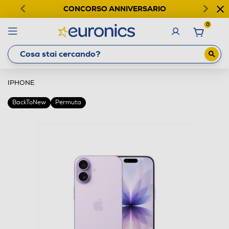
CONCORSO ANNIVERSARIO
0
IPHONE
BackToNew
Permuta