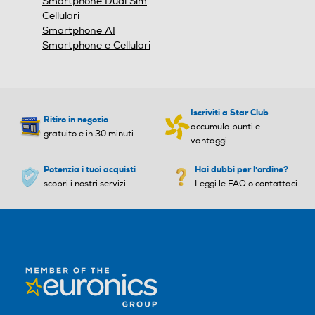
Smartphone Dual Sim
Penta Band
Penta Band
Cellulari
Smartphone AI
Specifiche frequenza
Specifiche frequenza
Smartphone e Cellulari
Altre funzioni
Y
850,900,1700,1900,2100
850,900,1800,1900,2100
MHz
MHz
Iscriviti a Star Club
Standard
Ritiro in negozio
Sistema operativo
Sistema operativo
accumula punti e
gratuito e in 30 minuti
4G-LTE
vantaggi
iOS
iOS
Potenzia i tuoi acquisti
Hai dubbi per l'ordine?
scopri i nostri servizi
Leggi le FAQ o contattaci
Versione sistema operativ
Versione sistema operativ
5G-LTE
o
o
iOS 26
iOS 26
UMTS
Core processore
Core processore
Esa Core
Esa Core