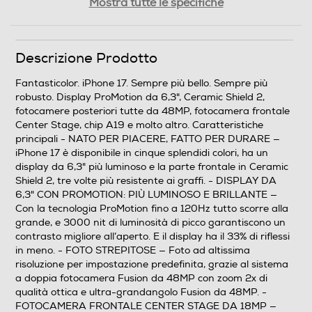
Tipologia
Mostra tutte le specifiche
Tipo di offerta
Descrizione Prodotto
Senza SIM
Fantasticolor. iPhone 17. Sempre più bello. Sempre più
SIM
robusto. Display ProMotion da 6,3", Ceramic Shield 2,
fotocamere posteriori tutte da 48MP, fotocamera frontale
Dual SIM
Center Stage, chip A19 e molto altro. Caratteristiche
principali - NATO PER PIACERE, FATTO PER DURARE —
Formato Slot SIM
iPhone 17 è disponibile in cinque splendidi colori, ha un
display da 6,3" più luminoso e la parte frontale in Ceramic
Nano + eSIM
Shield 2, tre volte più resistente ai graffi. - DISPLAY DA
6,3" CON PROMOTION: PIÙ LUMINOSO E BRILLANTE —
Format
Con la tecnologia ProMotion fino a 120Hz tutto scorre alla
grande, e 3000 nit di luminosità di picco garantiscono un
Bar phone
contrasto migliore all’aperto. E il display ha il 33% di riflessi
in meno. - FOTO STREPITOSE — Foto ad altissima
Banda
risoluzione per impostazione predefinita, grazie al sistema
a doppia fotocamera Fusion da 48MP con zoom 2x di
Penta Band
qualità ottica e ultra-grandangolo Fusion da 48MP. -
FOTOCAMERA FRONTALE CENTER STAGE DA 18MP —