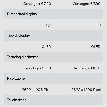
Consegna € 7,90
Consegna € 7,90
u
u
Email Client
5
5
Dimensioni display
Dimensioni display
s
s
t
t
e
e
6,3
6,3
l
l
Connessioni
l
l
Tipo di display
Tipo di display
Bluetooth
e
e
.
.
OLED
OLED
Bluetooth 6.0
Tecnologia schermo
Tecnologia schermo
Tecnologia NFC
Tecnologia OLED
Tecnologia OLED
Risoluzione
Risoluzione
Porta USB
2622 x 1206 Pixel
2622 x 1206 Pixel
Tipo USB
Touchscreen
Touchscreen