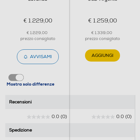
Flash incorporato
€ 1.229,00
€ 1.259,00
€ 1.229,00
€ 1.339,00
Fotocamera frontale
prezzo consigliato
prezzo consigliato
AGGIUNGI
AVVISAMI
Megapixel fotocamera frontale
18
Mostra solo differenze
Memoria
Recensioni
Recensioni
Capacità di memoria-GB
0.0
(0)
0.0
(0)
512
0
0
.
.
Spedizione
Spedizione
0
0
Messaggistica
s
s