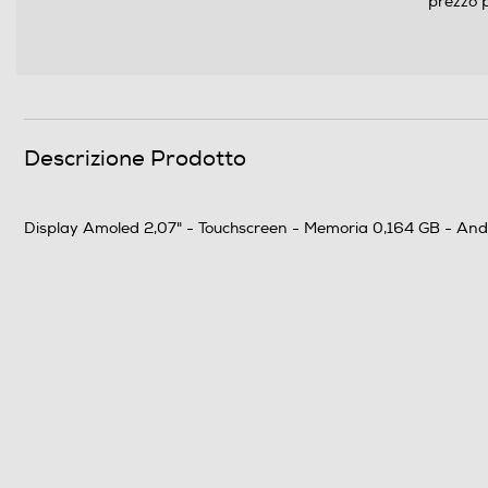
prezzo p
USB
Tipo USB
Wi-Fi
Descrizione Prodotto
Bluetooth
Tecnologia NFC
Display Amoled 2,07" - Touchscreen - Memoria 0,164 GB - Androi
Batteria
Autonomia batteria-h
Supporto per ricarica
Informazioni sulla sicurezza del prodotto