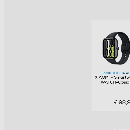
Tipo di display
Dimensione display in pollici
Touchscreen
Funzioni e Plus
GPS
Microfono incorporato
PRODOTTO DA AC
XIAOMI - Smartw
WATCH-Obsidi
Altoparlante
Vibrazione
€ 98,
Water resistant
Connettività