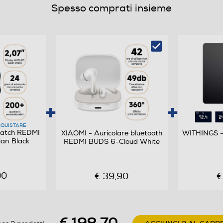
Amoled
Spesso comprati insieme
2,07
QUISTARE
atch REDMI
XIAOMI - Auricolare bluetooth
WITHINGS 
an Black
REDMI BUDS 6-Cloud White
90
€ 39,90
€