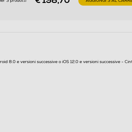
€ 198,70
er 3 prodotti
AGGIUNGI 3 AL CARR
Bluetooth 5.3
d 8.0 e versioni successive o iOS 12.0 e versioni successive - Ci
576