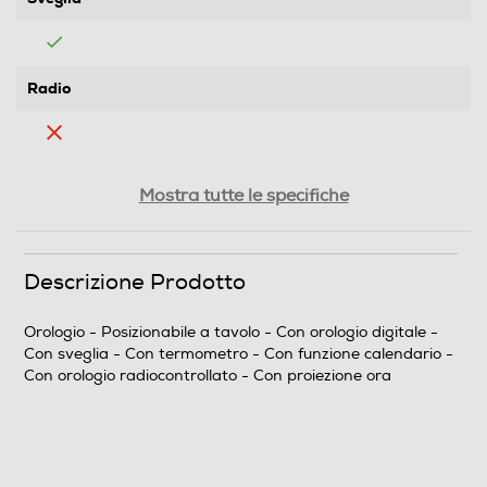
Radio
Termometro
Mostra tutte le specifiche
Barometro
Descrizione Prodotto
Orologio - Posizionabile a tavolo - Con orologio digitale -
Con sveglia - Con termometro - Con funzione calendario -
Posizionamento
Con orologio radiocontrollato - Con proiezione ora
Da tavolo
Calendario