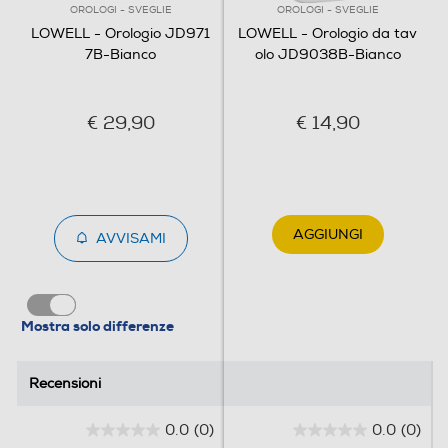
OROLOGI - SVEGLIE
OROLOGI - SVEGLIE
LOWELL - Orologio JD971
LOWELL - Orologio da tav
7B-Bianco
olo JD9038B-Bianco
€ 29,90
€ 14,90
AGGIUNGI
AVVISAMI
Mostra solo differenze
Recensioni
Recensioni
0.0
(0)
0.0
(0)
0
0