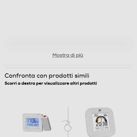
90
Larghezza-mm
140
Profondità-mm
Mostra di più
50
Peso-Kg
Confronta con prodotti simili
Scorri a destra per visualizzare altri prodotti
1
Informazioni sulla sicurezza del prodotto
Clicca qui