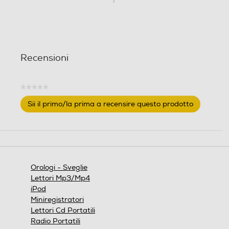
Recensioni
★★★★★
Nessuna
Sii il primo/la prima a recensire questo prodotto
valutazione
.
Questa
azione
aprirà
una
finestra
Orologi - Sveglie
modale.
Lettori Mp3/Mp4
iPod
Miniregistratori
Lettori Cd Portatili
Radio Portatili