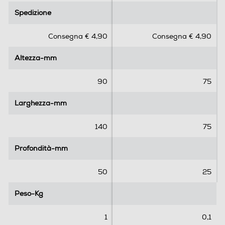
.
.
Spedizione
Spedizione
0
0
s
s
Consegna € 4,90
Consegna € 4,90
u
u
5
5
Altezza-mm
Altezza-mm
s
s
t
t
e
e
90
75
l
l
l
l
Larghezza-mm
Larghezza-mm
e
e
.
.
140
75
Profondità-mm
Profondità-mm
50
25
Peso-Kg
Peso-Kg
1
0,1