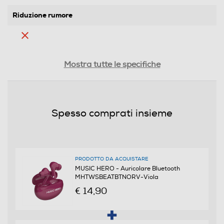
Riduzione rumore
Dimensioni - Peso
Mostra tutte le specifiche
Altezza-mm
53
Spesso comprati insieme
Larghezza-mm
63
PRODOTTO DA ACQUISTARE
Profondità-mm
MUSIC HERO - Auricolare Bluetooth
MHTWSBEATBTNORV-Viola
23
€ 14,90
Peso-Kg