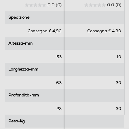
0.0
(0)
0.0
(0)
0
0
.
.
Spedizione
Spedizione
0
0
s
s
Consegna € 4,90
Consegna € 4,90
u
u
5
5
Altezza-mm
Altezza-mm
s
s
t
t
e
e
53
10
l
l
l
l
Larghezza-mm
Larghezza-mm
e
e
.
.
63
30
Profondità-mm
Profondità-mm
23
30
Peso-Kg
Peso-Kg