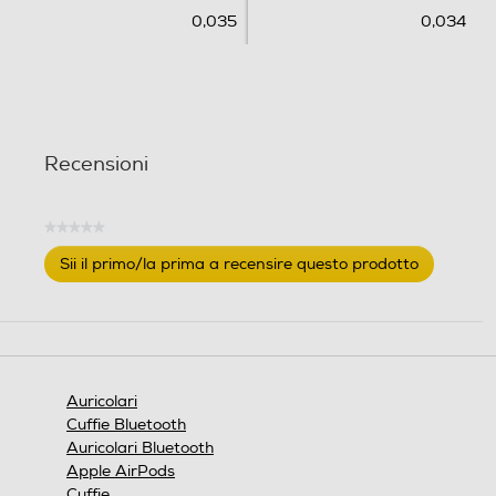
0,035
0,034
Recensioni
★★★★★
Nessuna
Sii il primo/la prima a recensire questo prodotto
valutazione
.
Questa
azione
aprirà
una
finestra
Auricolari
modale.
Cuffie Bluetooth
Auricolari Bluetooth
Apple AirPods
Cuffie