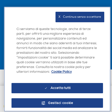
Seguici sui social
X   Continua senza accettare
Innovazione e sostenibilità
I nostri prodotti sono progettati all'insegna dell'eleganza
Ci serviamo di queste tecnologie, anche di terze
e del rispetto dell'ambiente. Il packaging individuale non
parti, per offrirti una migliore esperienza di
contiene plastica. Queste scelt...
navigazione, per personalizzare contenuti ed
Scarica la nostra app
annunci in modo che siano aderenti ai tuoi interessi,
fornirti funzionalità dei social media ed analizzare le
prestazioni del nostro sito. Selezionando
“Impostazioni cookie” ti sarà possibile determinare
quali cookie verranno utilizzati in base alle tue
preferenze. Consulta la nostra cookie policy per
ulteriori informazioni.
Cookie Policy
Euronics Italia SpA. Sede legale Via Montefeltro, 6/a 20156 Milano
Partita Iva, Codice Fiscale e iscrizione CCIAA Milano Monza Brianza Lodi
n. 13337170156. Codice intermediario SDI: HHBD9AK. Vendite soggette
Accetta tutti
agli Artt. 45 e ss del Codice del Consumo in tema di Diritti dei
Consumatori.
€ 19,90
Accessibilità
Gestisci cookie
AGGIUNGI AL CARRELLO
Riteniamo che la tecnologia debba rendere il mondo più
interattivo, più creativo, più divertente e più inclusivo.