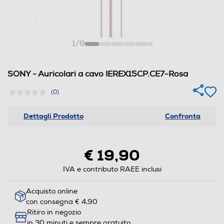
1
/
9
SONY - Auricolari a cavo IEREX15CP.CE7-Rosa
(0)
Dettagli Prodotto
Confronta
€ 19,90
IVA e contributo RAEE inclusi
Acquisto online
con consegna € 4,90
Ritiro in negozio
in 30 minuti e sempre gratuito