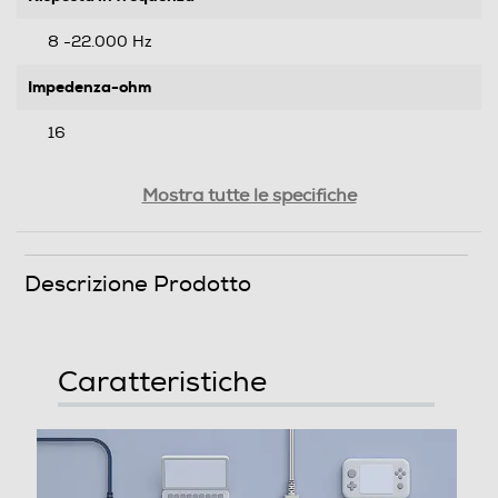
8 -22.000 Hz
Impedenza-ohm
16
Sensibilità-dB
Mostra tutte le specifiche
100
Tipo di trasmissione
Descrizione Prodotto
USB
Jack adattatore da 6,3mm
Caratteristiche
Controllo volume