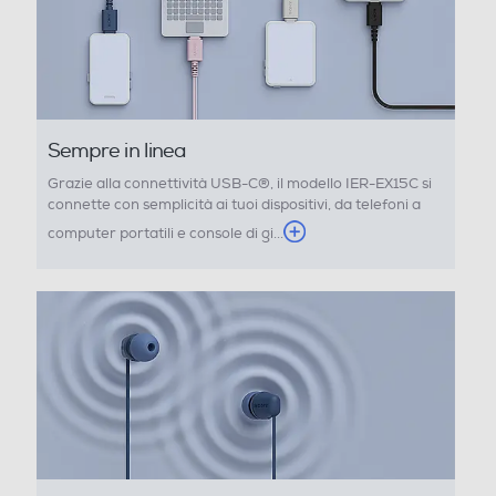
Cuffia per tv
Cuffie sportive
Sempre in linea
Grazie alla connettività USB-C®, il modello IER-EX15C si
connette con semplicità ai tuoi dispositivi, da telefoni a
Waterproof
computer portatili e console di gi...
Non waterproof
Noise cancelling
Microfono incorporato