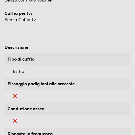
Senza controllo volume
Cuffia per tv:
Senza Cuffia tv
Descrizione
Tipo di cuffia
In-Ear
Fissaggio padiglioni alle orecchie
Conduzione ossea
Risposta in frequenza