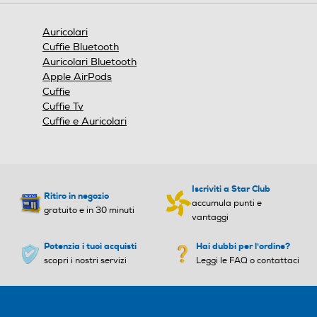
i
una
Grazie al regolacavo con dispositivo di scorrimento
finestra
integrato, puoi adattare la lunghezza del cavo alle tue
Auricolari
modale.
Cuffie Bluetooth
esigenze: niente fili penzolanti durante l...
Auricolari Bluetooth
Apple AirPods
Cuffie
Cuffie Tv
Cuffie e Auricolari
Iscriviti a Star Club
Ritiro in negozio
accumula punti e
gratuito e in 30 minuti
vantaggi
Il tuo colore. Il tuo look.
Potenzia i tuoi acquisti
Hai dubbi per l'ordine?
Scegli la tonalità più adatta a te tra nero, bianco, blu o
rosa. Preferisci una colorazione neutra o vuoi distinguerti
scopri i nostri servizi
Leggi le FAQ o contattaci
con eleganza? Ogni colore ...