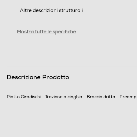
Altre descrizioni strutturali
Dimensioni - Peso
Mostra tutte le specifiche
Peso-Kg
Informazioni sulla sicurezza del prodotto
Clicca qui
Descrizione Prodotto
Piatto Giradischi - Trazione a cinghia - Braccio dritto - Pream