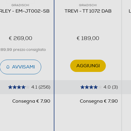
GIRADISCHI
GIRADISCHI
RLEY - EM-JT002-SB
TREVI - TT 1072 DAB
€ 269,00
€ 189,00
289,99
prezzo consigliato
AGGIUNGI
AVVISAMI
4.1
(256)
4.0
(3)
4
4
.
.
Consegna € 7,90
Consegna € 7,90
1
0
s
s
u
u
5
5