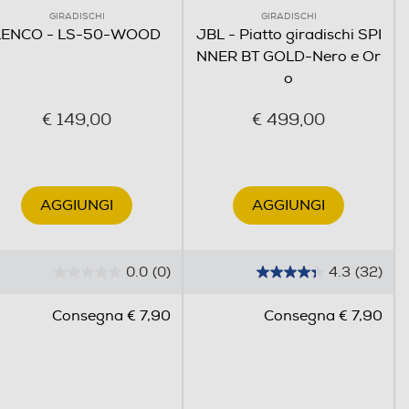
GIRADISCHI
GIRADISCHI
LENCO - LS-50-WOOD
JBL - Piatto giradischi SPI
NNER BT GOLD-Nero e Or
o
€ 149,00
€ 499,00
AGGIUNGI
AGGIUNGI
0.0
(0)
4.3
(32)
0
4
.
.
Consegna € 7,90
Consegna € 7,90
0
3
s
s
u
u
5
5