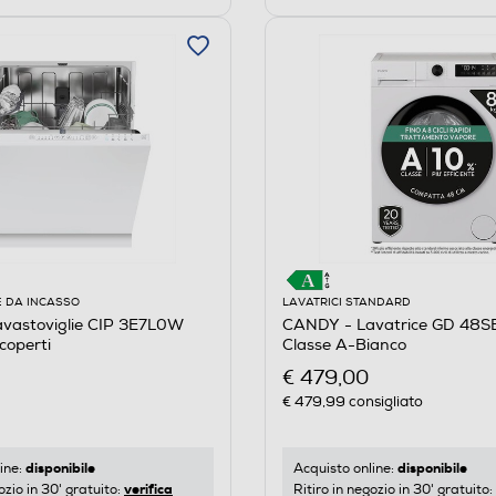
E DA INCASSO
LAVATRICI STANDARD
vastoviglie CIP 3E7L0W
CANDY - Lavatrice GD 48S
coperti
Classe A-Bianco
€ 479,00
€ 479,99
consigliato
disponibile
disponibile
ine:
Acquisto online:
verifica
ozio in 30' gratuito:
Ritiro in negozio in 30' gratuito: