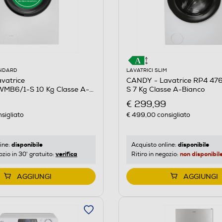
ANDARD
LAVATRICI SLIM
vatrice
CANDY - Lavatrice RP4 4
MB6/1-S 10 Kg Classe A-
S 7 Kg Classe A-Bianco
€ 299,99
sigliato
€ 499,00
consigliato
disponibile
disponibile
ine:
Acquisto online:
verifica
non disponibil
ozio in 30' gratuito:
Ritiro in negozio:
AGGIUNGI
AGGIUNGI