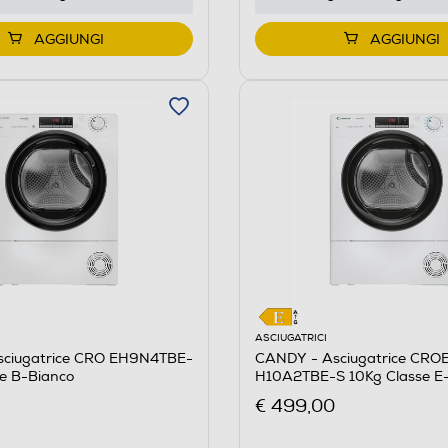
AGGIUNGI
AGGIUNGI
ASCIUGATRICI
CANDY - Asciugatrice CRO
ciugatrice CRO EH9N4TBE-
H10A2TBE-S 10Kg Classe E
se B-Bianco
€ 499,00