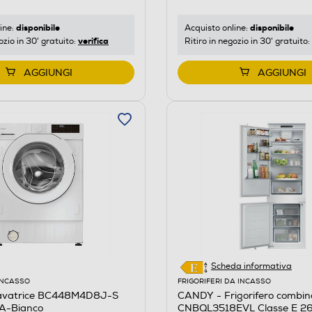
disponibile
disponibile
Acquisto online:
ine:
verifica
Ritiro in negozio in 30' gratuito:
ozio in 30' gratuito:
AGGIUNGI
AGGIUNGI
Scheda informativa
INCASSO
FRIGORIFERI DA INCASSO
avatrice BC448M4D8J-S
CANDY - Frigorifero combin
 A-Bianco
CNBQL3518EVL Classe E 26