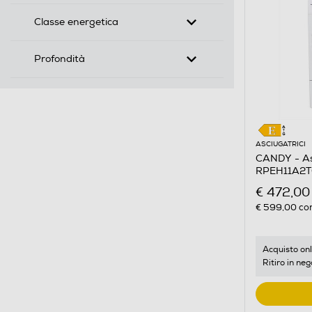
Classe energetica
Profondità
ASCIUGATRICI
CANDY - As
RPEH11A2TC
Bianco
€ 472,00
€ 599,00
con
Acquisto onl
Ritiro in neg