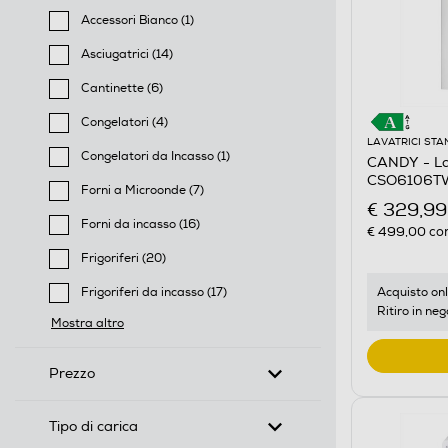
Accessori Bianco (1)
Filtra per Categoria: Accessori Bianco
Asciugatrici (14)
Filtra per Categoria: Asciugatrici
Cantinette (6)
Filtra per Categoria: Cantinette
Congelatori (4)
Filtra per Categoria: Congelatori
LAVATRICI ST
Congelatori da Incasso (1)
CANDY - La
Filtra per Categoria: Congelatori da Incasso
CSO6106TW
Forni a Microonde (7)
Bianco
€ 329,99
Filtra per Categoria: Forni a Microonde
Forni da incasso (16)
€ 499,00
con
Filtra per Categoria: Forni da incasso
Frigoriferi (20)
Filtra per Categoria: Frigoriferi
Acquisto onl
Frigoriferi da incasso (17)
Ritiro in neg
Filtra per Categoria: Frigoriferi da incasso
Mostra altro
Prezzo
Tipo di carica