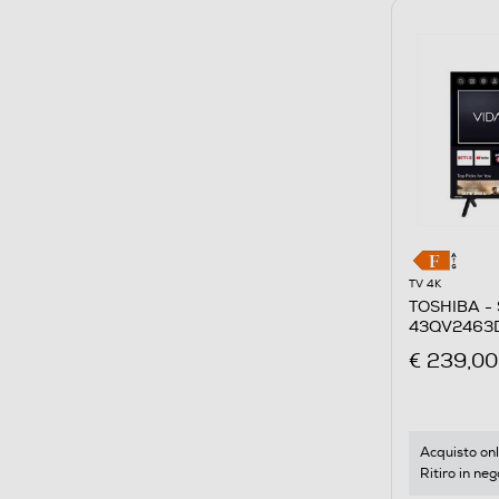
TV 4K
TOSHIBA - 
43QV2463
€ 239,00
Acquisto onl
Ritiro in neg