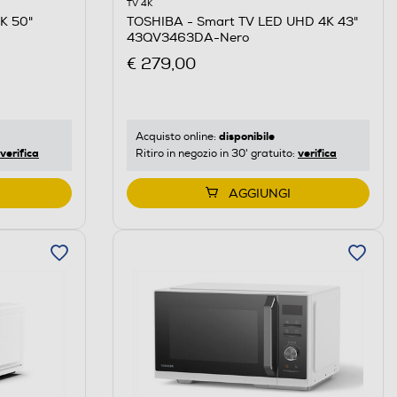
TV 4K
K 50"
TOSHIBA - Smart TV LED UHD 4K 43"
43QV3463DA-Nero
€ 279,00
disponibile
Acquisto online:
verifica
verifica
Ritiro in negozio in 30' gratuito:
AGGIUNGI