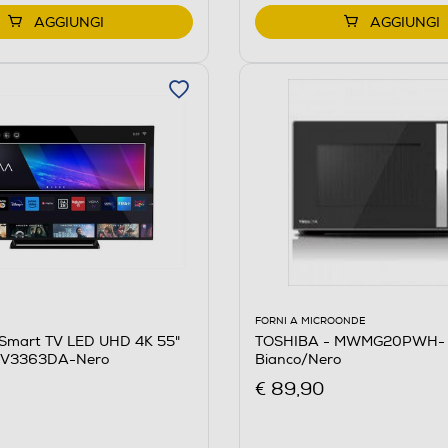
AGGIUNGI
AGGIUNGI
FORNI A MICROONDE
TOSHIBA - MWMG20PWH-
Smart TV LED UHD 4K 55"
Bianco/Nero
UV3363DA-Nero
€ 89,90