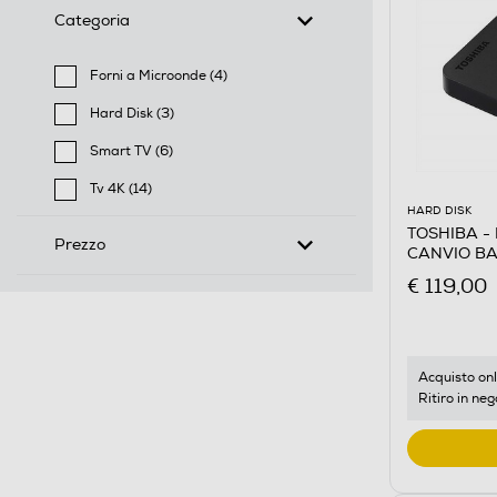
Categoria
Forni a Microonde (4)
Filtra per Categoria: Forni a Microonde
Hard Disk (3)
Filtra per Categoria: Hard Disk
Smart TV (6)
Filtra per Categoria: Smart TV
Tv 4K (14)
Filtra per Categoria: Tv 4K
HARD DISK
TOSHIBA - 
Prezzo
CANVIO BAS
€ 119,00
Acquisto onl
Ritiro in neg