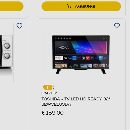
AGGIUNGI
SMART TV
TOSHIBA - TV LED HD READY 32"
32WV2E63DA
€ 159,00