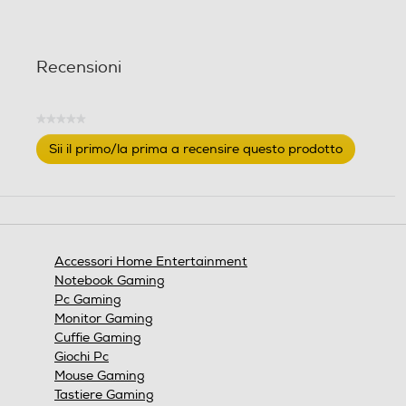
Recensioni
★★★★★
Nessuna
Sii il primo/la prima a recensire questo prodotto
valutazione
.
Questa
azione
aprirà
una
finestra
Accessori Home Entertainment
modale.
Notebook Gaming
Pc Gaming
Monitor Gaming
Cuffie Gaming
Giochi Pc
Mouse Gaming
Tastiere Gaming