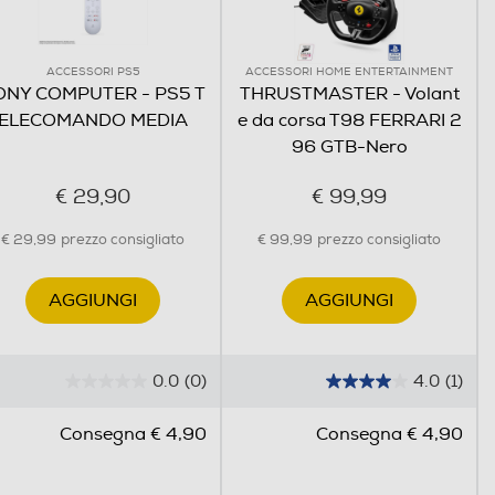
ACCESSORI PS5
ACCESSORI HOME ENTERTAINMENT
ONY COMPUTER - PS5 T
THRUSTMASTER - Volant
ELECOMANDO MEDIA
e da corsa T98 FERRARI 2
96 GTB-Nero
€ 29,90
€ 99,99
€ 29,99
prezzo consigliato
€ 99,99
prezzo consigliato
AGGIUNGI
AGGIUNGI
0.0
(0)
4.0
(1)
0
4
.
.
Consegna € 4,90
Consegna € 4,90
0
0
s
s