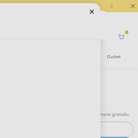
0
Ciao
Mobilità Elettrica
Lifestyle
Outlet
€ 29,99
IVA e contributo RAEE inclusi
Ritiro in negozio
in 30 minuti e sempre gratuito
AVVISAMI