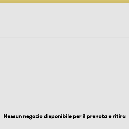
PARTECIPA AL CONCORSO ANNIVERSARIO
ine
 Audio
Elettrodomestici
Foto, Video, Droni
I 2.0
(0)
Nessun negozio disponibile per il prenota e ritira