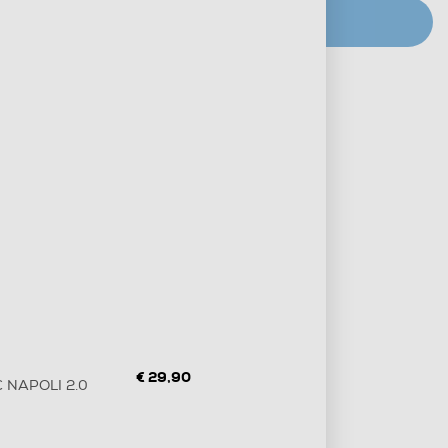
CERCA NEGOZIO
Metodi di pagamento e finanziamenti
Informazioni sulla consegna
Diritto di recesso
€ 29,90
 NAPOLI 2.0