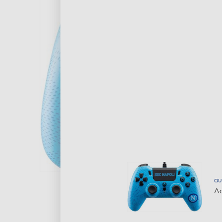
QU
Ac