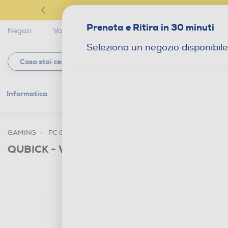
Prenota e Ritira in 30 minuti
Negozi
Volantini
Servizi
Star Club
Magaz
Seleziona un negozio disponibile
Informatica
Gaming
Telefonia
Tv e
GAMING
PC GAMING
ACCESSORI HOME ENTERTAINMENT
QUBICK - WIRED CONTROLLER SSC NAPOL