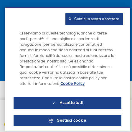
Seguici sui social
X   Continua senza accettare
Ci serviamo di queste tecnologie, anche di terze
parti, per offrirti una migliore esperienza di
navigazione, per personalizzare contenuti ed
Scarica la nostra app
annunci in modo che siano aderenti ai tuoi interessi,
fornirti funzionalità dei social media ed analizzare le
prestazioni del nostro sito. Selezionando
“Impostazioni cookie” ti sarà possibile determinare
quali cookie verranno utilizzati in base alle tue
preferenze. Consulta la nostra cookie policy per
ulteriori informazioni.
Cookie Policy
Euronics Italia SpA. Sede legale Via Montefeltro, 6/a 20156 Milano
Partita Iva, Codice Fiscale e iscrizione CCIAA Milano Monza Brianza Lodi
n. 13337170156. Codice intermediario SDI: HHBD9AK. Vendite soggette
Accetta tutti
agli Artt. 45 e ss del Codice del Consumo in tema di Diritti dei
Consumatori.
€ 3,99
Gestisci cookie
AGGIUNGI AL CARRELLO