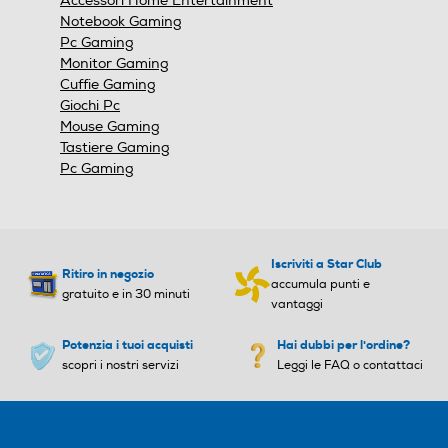
Accessori Home Entertainment
modale.
Notebook Gaming
Pc Gaming
Monitor Gaming
Cuffie Gaming
Giochi Pc
Mouse Gaming
Tastiere Gaming
Pc Gaming
Iscriviti a Star Club
Ritiro in negozio
accumula punti e
gratuito e in 30 minuti
vantaggi
Potenzia i tuoi acquisti
Hai dubbi per l'ordine?
scopri i nostri servizi
Leggi le FAQ o contattaci