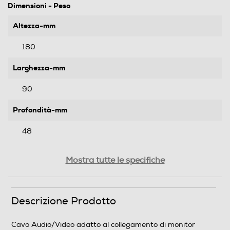
Dimensioni - Peso
Altezza-mm
180
Larghezza-mm
90
Profondità-mm
48
Peso-Kg
Mostra tutte le specifiche
0,2
Descrizione Prodotto
Informazioni sulla sicurezza del prodotto
Clicca qui
Cavo Audio/Video adatto al collegamento di monitor