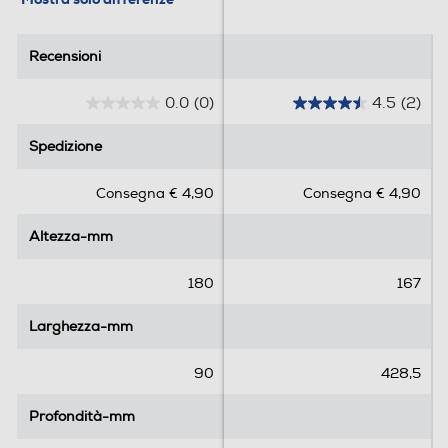
Recensioni
Recensioni
0.0
(0)
4.5
(2)
0
4
.
.
Spedizione
Spedizione
0
5
s
s
Consegna € 4,90
Consegna € 4,90
u
u
5
5
Altezza-mm
Altezza-mm
s
s
t
t
e
e
180
167
l
l
l
l
Larghezza-mm
Larghezza-mm
e
e
.
.
90
428,5
2
r
Profondità-mm
Profondità-mm
e