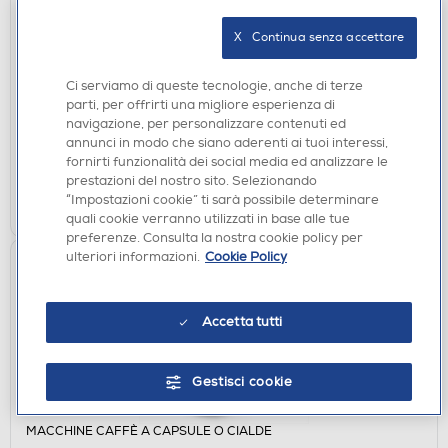
FRIGORIFERI
CANDY - Frigorifero 2 porte CDG1S514ES Classe E
X   Continua senza accettare
211 lt-Argento
€ 279,00
Ci serviamo di queste tecnologie, anche di terze
parti, per offrirti una migliore esperienza di
navigazione, per personalizzare contenuti ed
disponibile
Acquisto online:
annunci in modo che siano aderenti ai tuoi interessi,
verifica
Ritiro in negozio in 30' gratuito:
fornirti funzionalità dei social media ed analizzare le
prestazioni del nostro sito. Selezionando
AGGIUNGI
“Impostazioni cookie” ti sarà possibile determinare
quali cookie verranno utilizzati in base alle tue
preferenze. Consulta la nostra cookie policy per
ulteriori informazioni.
Cookie Policy
Accetta tutti
Gestisci cookie
MACCHINE CAFFÈ A CAPSULE O CIALDE