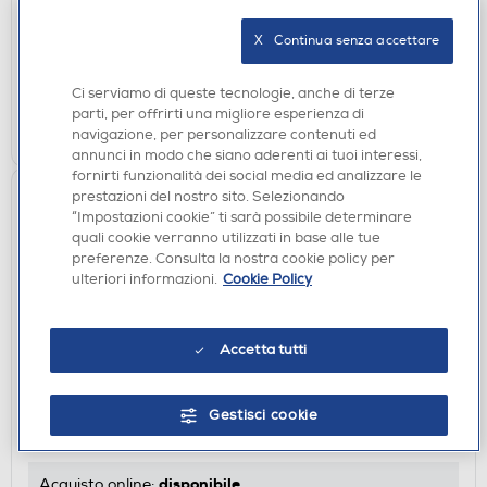
€ 39,90
X   Continua senza accettare
disponibile
Acquisto online:
verifica
Ritiro in negozio in 30' gratuito:
Ci serviamo di queste tecnologie, anche di terze
parti, per offrirti una migliore esperienza di
AGGIUNGI
navigazione, per personalizzare contenuti ed
annunci in modo che siano aderenti ai tuoi interessi,
fornirti funzionalità dei social media ed analizzare le
prestazioni del nostro sito. Selezionando
“Impostazioni cookie” ti sarà possibile determinare
quali cookie verranno utilizzati in base alle tue
preferenze. Consulta la nostra cookie policy per
ulteriori informazioni.
Cookie Policy
Accetta tutti
BOLLITORI
HIGO - Bollitore elettrico in vetro satinato BE-16
Gestisci cookie
€ 34,90
disponibile
Acquisto online: