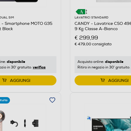
DUAL SIM
LAVATRICI STANDARD
- Smartphone MOTO G35
CANDY - Lavatrice CSO 4
 Black
9 Kg Classe A-Bianco
€ 299,99
€ 479,00
consigliato
disponibile
disponibile
ine:
Acquisto online:
verifica
ozio in 30' gratuito:
Ritiro in negozio in 30' gratuito:
AGGIUNGI
AGGIUNGI
tuita