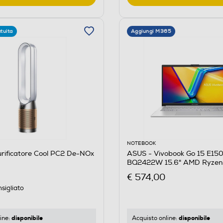
tuita
Aggiungi M365
NOTEBOOK
rificatore Cool PC2 De-NOx
ASUS - Vivobook Go 15 E15
BQ2422W 15.6" AMD Ryzen
Silver
€ 574,00
sigliato
disponibile
disponibile
ine:
Acquisto online: