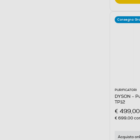
Consegna Gra
PURIFICATORI
DYSON - Pu
TP12
€ 499,00
€ 699,00
con
Acquisto onl