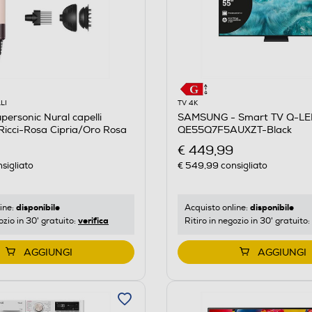
LI
TV 4K
ersonic Nural capelli
SAMSUNG - Smart TV Q-LE
 Ricci-Rosa Cipria/Oro Rosa
QE55Q7F5AUXZT-Black
€ 449,99
sigliato
€ 549,99
consigliato
disponibile
disponibile
ine:
Acquisto online:
verifica
ozio in 30' gratuito:
Ritiro in negozio in 30' gratuito:
AGGIUNGI
AGGIUNGI