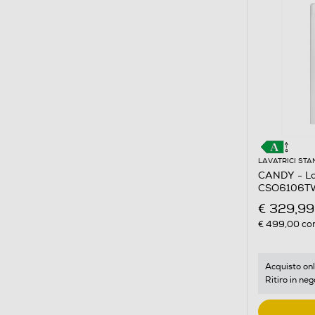
LAVATRICI ST
CANDY - La
CSO6106TW
Bianco
€ 329,99
€ 499,00
con
Acquisto onl
Ritiro in neg