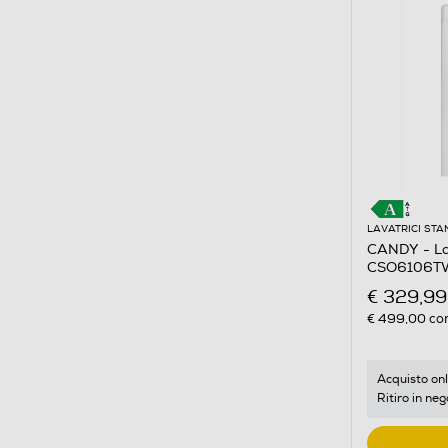
LAVATRICI ST
CANDY - La
CSO6106TW
Bianco
€ 329,99
€ 499,00
con
Acquisto onl
Ritiro in neg