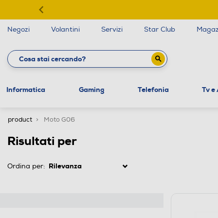
Negozi
Volantini
Servizi
Star Club
Magaz
Informatica
Gaming
Telefonia
Tv e
product
Moto G06
Risultati per
Ordina per: