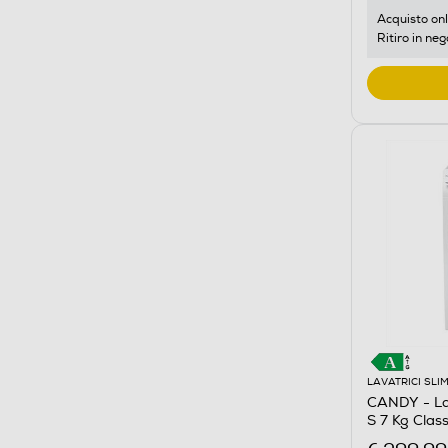
Acquisto onl
Ritiro in neg
LAVATRICI SLI
CANDY - L
S 7 Kg Clas