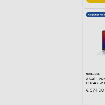
Aggiungi M3
NOTEBOOK
ASUS - Viv
BQ2422W 15
Silver
€ 574,00