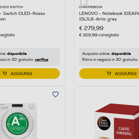
ENDO SWITCH
CHROMEBOOK
 Switch OLED-Rosso
LENOVO - Notebook IDEAP
eon
15IJL6-Artic grey
€ 279,99
sigliato
€ 329,99
consigliato
disponibile
disponibile
ine:
Acquisto online:
verifica
ozio in 30' gratuito:
Ritiro in negozio in 30' gratuito:
AGGIUNGI
AGGIUNGI