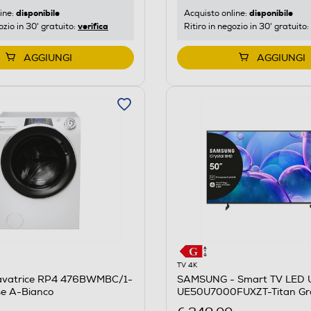
disponibile
disponibile
ine:
Acquisto online:
verifica
ozio in 30' gratuito:
Ritiro in negozio in 30' gratuito:
AGGIUNGI
AGGIUNGI
M
TV 4K
avatrice RP4 476BWMBC/1-
SAMSUNG - Smart TV LED 
se A-Bianco
UE50U7000FUXZT-Titan Gr