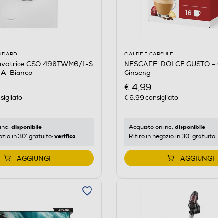
CIALDE E CAPSULE
ANDARD
NESCAFE' DOLCE GUSTO - 
avatrice CSO 496TWM6/1-S
Ginseng
 A-Bianco
€ 4,99
€ 6,99
consigliato
sigliato
disponibile
disponibile
Acquisto online:
ine:
verifica
Ritiro in negozio in 30' gratuito:
ozio in 30' gratuito:
AGGIUNGI
AGGIUNGI