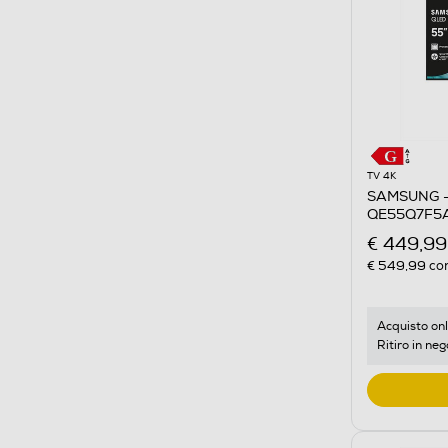
TV 4K
SAMSUNG -
QE55Q7F5A
€ 449,99
€ 549,99
con
Acquisto onl
Ritiro in neg