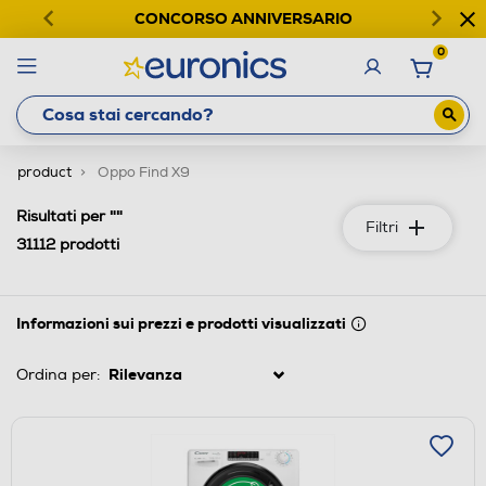
CONCORSO ANNIVERSARIO
0
product
Oppo Find X9
""
Risultati per
Filtri
31112
prodotti
Informazioni sui prezzi e prodotti visualizzati
Ordina per: