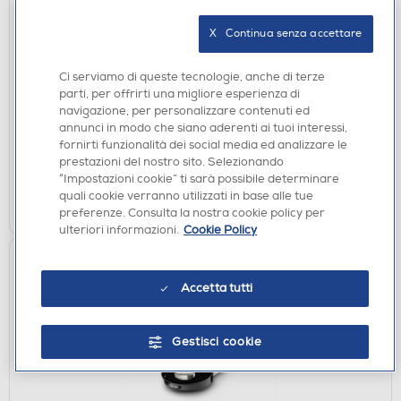
X   Continua senza accettare
FRIGORIFERI
CANDY - Frigorifero 2 porte CDG1S514ES Classe E
211 lt-Argento
Ci serviamo di queste tecnologie, anche di terze
parti, per offrirti una migliore esperienza di
€ 279,00
navigazione, per personalizzare contenuti ed
annunci in modo che siano aderenti ai tuoi interessi,
disponibile
Acquisto online:
fornirti funzionalità dei social media ed analizzare le
verifica
Ritiro in negozio in 30' gratuito:
prestazioni del nostro sito. Selezionando
“Impostazioni cookie” ti sarà possibile determinare
quali cookie verranno utilizzati in base alle tue
AGGIUNGI
preferenze. Consulta la nostra cookie policy per
ulteriori informazioni.
Cookie Policy
Accetta tutti
Gestisci cookie