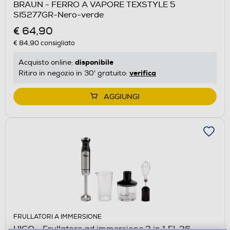
BRAUN - FERRO A VAPORE TEXSTYLE 5
SI5277GR-Nero-verde
€ 64,90
€ 84,90
consigliato
disponibile
Acquisto online:
verifica
Ritiro in negozio in 30' gratuito:
AGGIUNGI
FRULLATORI A IMMERSIONE
HIGO - Frullatore ad immersione 3 in 1 FI-36