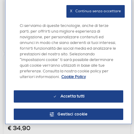
€ 39,90
X   Continua senza accettare
disponibile
Acquisto online:
Ci serviamo di queste tecnologie, anche di terze
verifica
Ritiro in negozio in 30' gratuito:
parti, per offrirti una migliore esperienza di
navigazione, per personalizzare contenuti ed
AGGIUNGI
annunci in modo che siano aderenti ai tuoi interessi,
fornirti funzionalità dei social media ed analizzare le
prestazioni del nostro sito. Selezionando
“Impostazioni cookie” ti sarà possibile determinare
quali cookie verranno utilizzati in base alle tue
preferenze. Consulta la nostra cookie policy per
ulteriori informazioni.
Cookie Policy
Accetta tutti
BOLLITORI
Gestisci cookie
HIGO - Bollitore elettrico in vetro satinato BE-16
€ 34,90